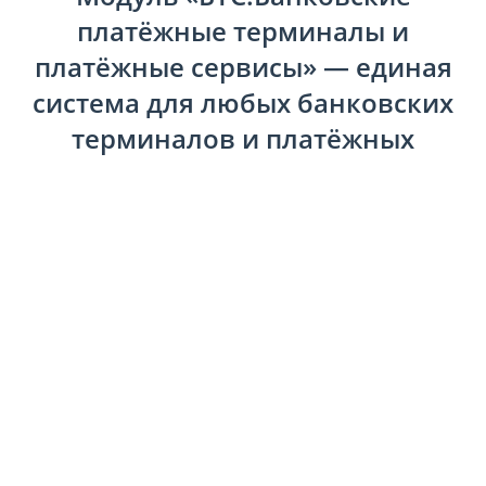
платёжные терминалы и
платёжные сервисы» — единая
система для любых банковских
терминалов и платёжных
сервисов!
Подключите приём безналичных платежей без
дополнительной настройки, лишних интеграций и
ручного ввода данных. Наш модуль обеспечивает
прямое подключение банковских терминалов и
сервисов оплаты к вашей системе 1С. Всё работает «из
коробки» — быстро, стабильно, надёжно.