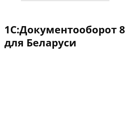
1С:Документооборот 8
для Беларуси
Программный продукт с полным набором
инструментов для организации электронного
документооборота, которые помогает
наладить и
ускорить деловые процессы, обеспечить контроль
исполнения задач, регламентировать
управленческую деятельность и повысить ее
эффективность.
Программа не имеет отраслевой
специфики и подходит для работы коммерческих и
бюджетных организаций в различных отраслях
экономики.