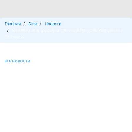
Главная
Блог
Новости
Изменения в Трудовом Законодательстве Республики
Беларусь
ВСЕ НОВОСТИ
03.11.2023
Чего следует ожидать
?